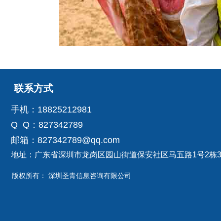
联系方式
手机：18825212981
电话：400-000-
Q Q：827342789
0000
地址：北京XX街
邮箱：827342789@qq.com
XX大厦XX室
地址：广东省深圳市龙岗区园山街道保安社区马五路1号2栋301
网址：
版权所有：
深圳圣青信息咨询有限公司
www.XXXXXXXX.
net
邮箱：